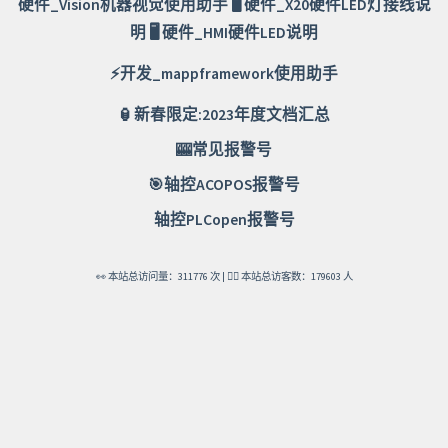
硬件_Vision机器视觉使用助手
🖥️
硬件_X20硬件LED灯接线说
明
🖥️
硬件_HMI硬件LED说明
⚡
开发_mappframework使用助手
🏮新春限定:2023年度文档汇总
🎰
常见报警号
🎯
轴控ACOPOS报警号
轴控PLCopen报警号
👀 本站总访问量：
311776
次
| 🚴‍♂️ 本站总访客数：
179603
人